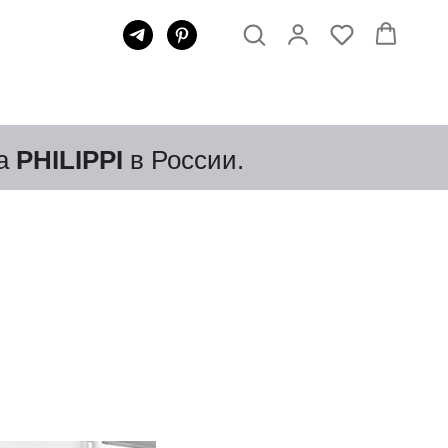
да
PHILIPPI
в России.