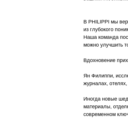
В PHILIPPI мы вер
из глубокого пон
Наша команда пос
можно улучшить то
Вдохновение прих
Ян Филиппи, иссл
журналах, отелях
Иногда новые шед
материалы, отдел
современном ключ