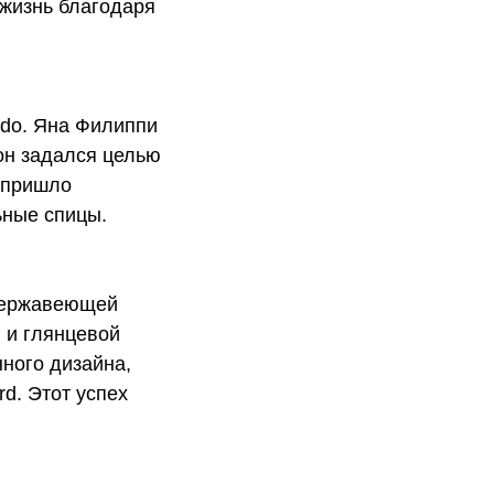
 жизнь благодаря
ado. Яна Филиппи
он задался целью
 пришло
ьные спицы.
 нержавеющей
 и глянцевой
ного дизайна,
d. Этот успех