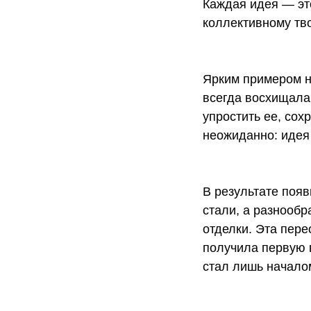
Каждая идея — это
коллективному тв
Ярким примером н
всегда восхищала
упростить ее, со
неожиданно: идея
В результате поя
стали, а разнообр
отделки. Эта пер
получила первую 
стал лишь начало