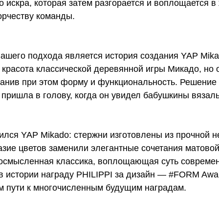
 искра, которая затем разгорается и воплощается в
орчеству команды.
ашего подхода является история создания YAP Mik
 красота классической деревянной игры Микадо, но 
хранив при этом форму и функциональность. Решение
 пришла в голову, когда он увидел бабушкины вязал
вился YAP Mikado: стержни изготовлены из прочной
азие цветов заменили элегантные сочетания матовой
еосмысленная классика, воплощающая суть современ
в истории награду PHILIPPI за дизайн — #FORM Awar
м пути к многочисленным будущим наградам.