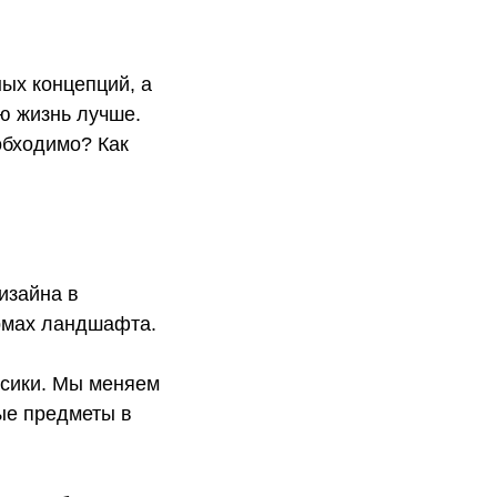
ных концепций, а
ю жизнь лучше.
обходимо? Как
изайна в
рмах ландшафта.
ссики. Мы меняем
ые предметы в