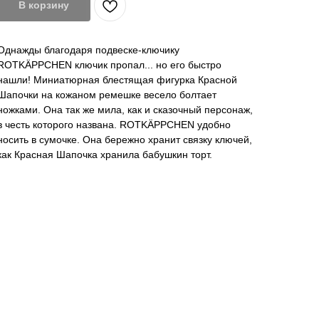
В корзину
Однажды благодаря подвеске-ключику
ROTKÄPPCHEN ключик пропал... но его быстро
нашли! Миниатюрная блестящая фигурка Красной
Шапочки на кожаном ремешке весело болтает
ножками. Она так же мила, как и сказочный персонаж,
в честь которого названа. ROTKÄPPCHEN удобно
носить в сумочке. Она бережно хранит связку ключей,
как Красная Шапочка хранила бабушкин торт.