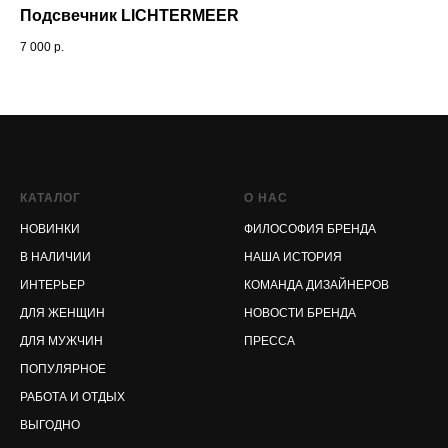
Подсвечник LICHTERMEER
Б
7 000
р.
2 9
КАТАЛОГ
О НАС
НОВИНКИ
ФИЛОСОФИЯ БРЕНДА
В НАЛИЧИИ
НАША ИСТОРИЯ
ИНТЕРЬЕР
КОМАНДА ДИЗАЙНЕРОВ
ДЛЯ ЖЕНЩИН
НОВОСТИ БРЕНДА
ДЛЯ МУЖЧИН
ПРЕССА
ПОПУЛЯРНОЕ
РАБОТА И ОТДЫХ
ВЫГОДНО