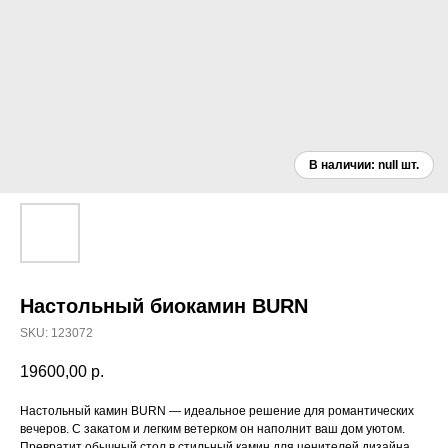
Настольный биокамин BURN
SKU:
123072
19600,00
р.
Настольный камин BURN — идеальное решение для романтических
вечеров. С закатом и легким ветерком он наполнит ваш дом уютом.
Превратит обычный стол в стильный камин для ценителей дизайна.